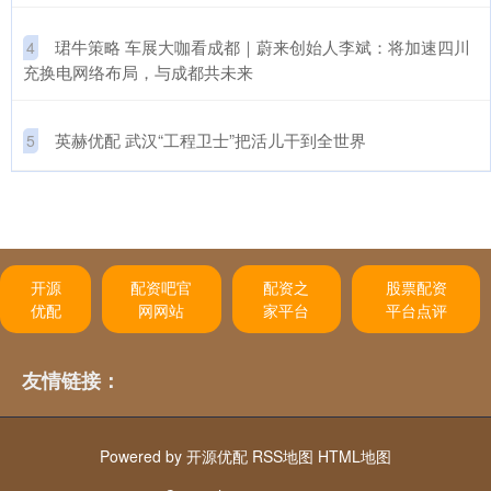
​珺牛策略 车展大咖看成都｜蔚来创始人李斌：将加速四川
4
充换电网络布局，与成都共未来
​英赫优配 武汉“工程卫士”把活儿干到全世界
5
开源
配资吧官
配资之
股票配资
优配
网网站
家平台
平台点评
友情链接：
Powered by
开源优配
RSS地图
HTML地图