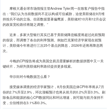
摩根大通全球市场情报主管Andrew Tyler周一在致客户报告中指
出：“我们认为当前数据尚不足以构成可信威胁，迫使美联储在9月维
持按兵不动的立场。但若数据显著偏鹰派，美联储对10月和12月会议
的政策宽松路径将随之调整。”
近来，多家大型银行其实已基于美联储降息幅度将超过此前预期
的假设，而调整了各自的利率预测。例如巴克莱经济学家现在就预
计，美联储今年将进行三次25个基点的降息，2026年还将再降息两
次。
今晚的CPI报告将成为美国交易员需要解析的数据拼图中又一关
键碎片，为研判美联储利率路径提供更多线索。
华尔街对今晚数据怎么看？
接受媒体调查的经济学家预计，8月份美国总体CPI年率将从7月
份的2.7%升至2.9%，环比涨幅预计也将从前月的0.2%升至0.3%。剔
除食品和能源的核心CPI数据同比和环比增速，则可能与前月保持不
变，分别维持在3.1%和0.3%。