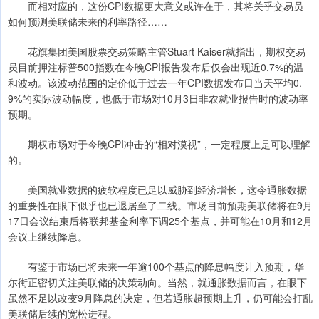
而相对应的，这份CPI数据更大意义或许在于，其将关乎交易员
如何预测美联储未来的利率路径……
花旗集团美国股票交易策略主管Stuart Kaiser就指出，期权交易
员目前押注标普500指数在今晚CPI报告发布后仅会出现近0.7%的温
和波动。该波动范围的定价低于过去一年CPI数据发布日当天平均0.
9%的实际波动幅度，也低于市场对10月3日非农就业报告时的波动率
预期。
期权市场对于今晚CPI冲击的“相对漠视”，一定程度上是可以理解
的。
美国就业数据的疲软程度已足以威胁到经济增长，这令通胀数据
的重要性在眼下似乎也已退居至了二线。市场目前预期美联储将在9月
17日会议结束后将联邦基金利率下调25个基点，并可能在10月和12月
会议上继续降息。
有鉴于市场已将未来一年逾100个基点的降息幅度计入预期，华
尔街正密切关注美联储的决策动向。当然，就通胀数据而言，在眼下
虽然不足以改变9月降息的决定，但若通胀超预期上升，仍可能会打乱
美联储后续的宽松进程。