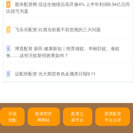
​股米配资网 信达生物绩后高开逾4% 上半年利润8.34亿元同
2
比扭亏为盈
​飞乐乐配资 白酒当前最不容忽视的三大问题
3
​博竟配资 新民·健康新知｜绝育雄蚊、华丽巨蚊、食蚊
4
鱼……这些灭蚊新招效果如何？
​证配所配资 光大期货有色金属类日报9.11
5
开源
配资吧官
配资之
股票配资
优配
网网站
家平台
平台点评