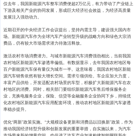
仅去年，我国新能源汽车整车消费便超2万亿元，有力带动了产业链上
下游及相关产业的协同发展，形成巨大经济社会效益，为经济高质量
发展注入强劲动力。
近期召开的中央经济工作会议提出，坚持内需主导，建设强大国内市
场。新能源汽车作为全球汽车产业转型升级的战略方向和绿色大宗消
费品，仍有较大市场需求潜力待激活释放。
激活农村市场消费潜力。与城市新能源汽车消费强劲相比，当前我国
农村地区新能源汽车渗透率偏低。有数据显示，去年我国农村地区每
百户新能源汽车保有量仅为城市一半。这意味着，我国农村地区新能
源汽车销售依然有较大增长空间。需求引领供给。车企应加大力度，
丰富产品供给，开发适配农村场景的车型，积极扩大新能源汽车在农
村地区的消费。同时，相关部门要组织新能源汽车售后维保服务企
业，充换电服务企业，保险、信贷等金融服务企业协同下乡，持续优
化农村地区新能源汽车应用配套环境，推动农村地区新能源汽车渗透
率稳步提升。
优化“两新”政策实施。“大规模设备更新和消费品以旧换新”政策，作为
推动我国经济转型升级和创新发展的重要举措，自实施以来，为汽车
市场带来新的增量空间，也促进了汽车产业加速构建智能网联新生