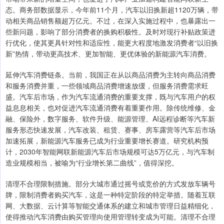
态。商务部数据显示，今年前11个月，汽车以旧换新超1120万辆，带
动相关商品销售额超万亿元。不过，在深入实施过程中，也暴露出一
些新问题，影响了部分消费者的换购积极性。及时对现行补贴政策进
行优化，使其更具针对性和适应性，能更大程度地激发消费者“以旧换
新”热情，带动更高技术、更加智能、更优体验的新能源汽车消费。
延伸汽车消费链条。当前，我国正在从以商品消费为主转向商品消费
和服务消费并重，一些领域商品消费增速放缓，但服务消费需求旺
盛。汽车后市场，作为汽车流通消费的重要支撑，既与汽车用户的权
益息息相关，也对促进汽车流通消费有着重要作用。除传统维修、金
融、保险外，数字服务、软件升级、能源管理、AI远程诊断等汽车新
服务形态快速发展，汽车改装、租赁、赛事、房车露营等汽车后市场
加速拓展，新能源汽车服务已成为行业重要增长赛道。研究机构预
计，2030年智能网联新能源汽车后市场规模可达5万亿元，与汽车制
造业规模相当，被喻为“行业增长第二曲线”，值得深挖。
清理不合理限制措施。部分大城市通过摇号或竞价的方式发放车辆号
牌，限制消费者购买汽车，这是一种特定阶段的特定举措。随着互联
网、大数据、云计算等智能交通体系的建立和城市管理日益精细化，
使得推动汽车消费由购买管理向使用管理转变成为可能。清理不合理