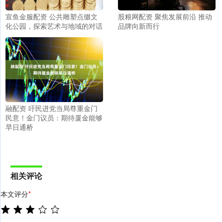
宣鱼金服配资 公共雕塑点缀文
股粮网配资 聚焦发展前沿 推动
化公园，探索艺术与地域的对话
品牌向新而行
融配资 吁民进党当局尊重金门
民意！金门议员：期待厦金能够
早日通桥
相关评论
本文评分
*