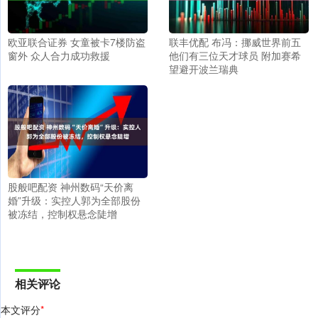
欧亚联合证券 女童被卡7楼防盗
联丰优配 布冯：挪威世界前五
窗外 众人合力成功救援
他们有三位天才球员 附加赛希
望避开波兰瑞典
股般吧配资 神州数码“天价离
婚”升级：实控人郭为全部股份
被冻结，控制权悬念陡增
相关评论
本文评分
*