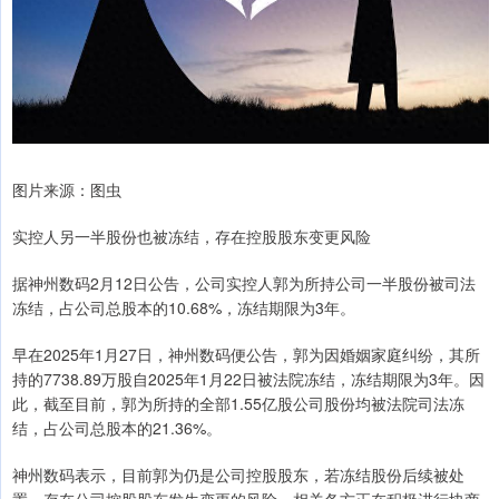
图片来源：图虫
实控人另一半股份也被冻结，存在控股股东变更风险
据神州数码2月12日公告，公司实控人郭为所持公司一半股份被司法
冻结，占公司总股本的10.68%，冻结期限为3年。
早在2025年1月27日，神州数码便公告，郭为因婚姻家庭纠纷，其所
持的7738.89万股自2025年1月22日被法院冻结，冻结期限为3年。因
此，截至目前，郭为所持的全部1.55亿股公司股份均被法院司法冻
结，占公司总股本的21.36%。
神州数码表示，目前郭为仍是公司控股股东，若冻结股份后续被处
置，存在公司控股股东发生变更的风险。相关各方正在积极进行协商