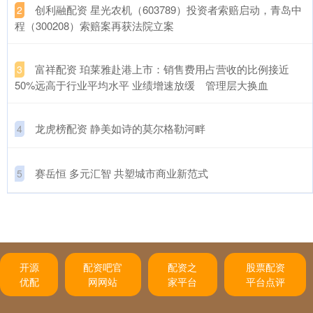
​创利融配资 星光农机（603789）投资者索赔启动，青岛中
2
程（300208）索赔案再获法院立案
​富祥配资 珀莱雅赴港上市：销售费用占营收的比例接近
3
50%远高于行业平均水平 业绩增速放缓 管理层大换血
​龙虎榜配资 静美如诗的莫尔格勒河畔
4
​赛岳恒 多元汇智 共塑城市商业新范式
5
开源
配资吧官
配资之
股票配资
优配
网网站
家平台
平台点评