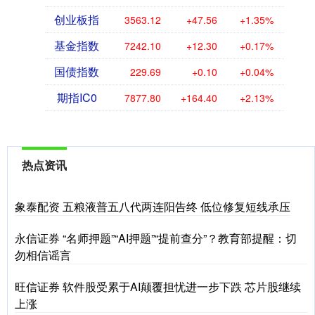
创业板指
3563.12
+47.56
+1.35%
基金指数
7242.10
+12.30
+0.17%
国债指数
229.69
+0.10
+0.04%
期指IC0
7877.80
+164.40
+2.13%
热点资讯
象泰配资 五粮液普五八代两连阳告终 低位修复短线承压
永信证券 “名师押题”“AI押题”“提前查分”？教育部提醒：切
勿相信谣言
旺信证券 软件股受累于AI颠覆担忧进一步下跌 芯片股继续
上涨