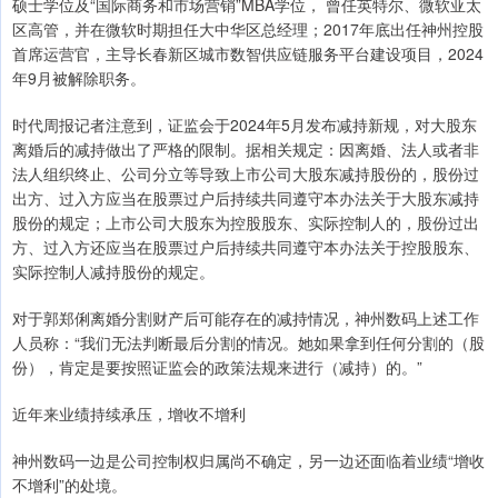
硕士学位及“国际商务和市场营销”MBA学位， 曾任英特尔、微软亚太
区高管，并在微软时期担任大中华区总经理；2017年底出任神州控股
首席运营官，主导长春新区城市数智供应链服务平台建设项目，2024
年9月被解除职务。
时代周报记者注意到，证监会于2024年5月发布减持新规，对大股东
离婚后的减持做出了严格的限制。据相关规定：因离婚、法人或者非
法人组织终止、公司分立等导致上市公司大股东减持股份的，股份过
出方、过入方应当在股票过户后持续共同遵守本办法关于大股东减持
股份的规定；上市公司大股东为控股股东、实际控制人的，股份过出
方、过入方还应当在股票过户后持续共同遵守本办法关于控股股东、
实际控制人减持股份的规定。
对于郭郑俐离婚分割财产后可能存在的减持情况，神州数码上述工作
人员称：“我们无法判断最后分割的情况。她如果拿到任何分割的（股
份），肯定是要按照证监会的政策法规来进行（减持）的。”
近年来业绩持续承压，增收不增利
神州数码一边是公司控制权归属尚不确定，另一边还面临着业绩“增收
不增利”的处境。